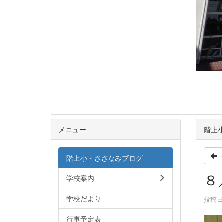
メニュー
階上
階上小・ささなみブログ
８
学校案内
学校だより
投稿日時
行事予定表