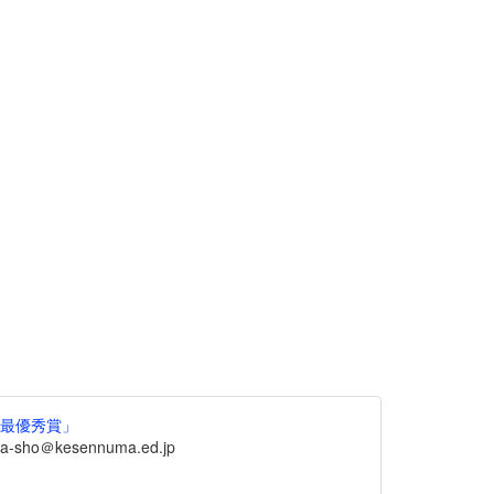
ル最優秀賞」
sho＠kesennuma.ed.jp