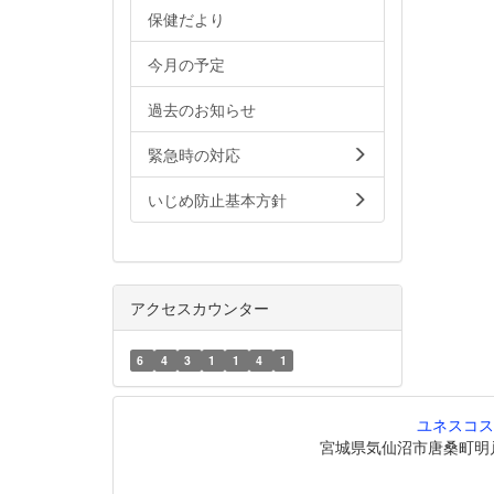
保健だより
今月の予定
過去のお知らせ
緊急時の対応
いじめ防止基本方針
アクセスカウンター
6
4
3
1
1
4
1
ユネスコス
宮城県気仙沼市唐桑町明戸208番地6