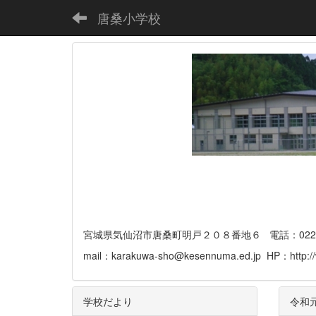
唐桑小学校
宮城県気仙沼市唐桑町明戸２０８番地６ 電話：0226-32-
mail：karakuwa-sho@kesennuma.ed.jp HP：http://
学校だより
令和