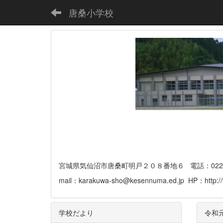
唐桑小学校
宮城県気仙沼市唐桑町明戸２０８番地６ 電話：0226-32-
mail：karakuwa-sho@kesennuma.ed.jp HP：http://
学校だより
令和