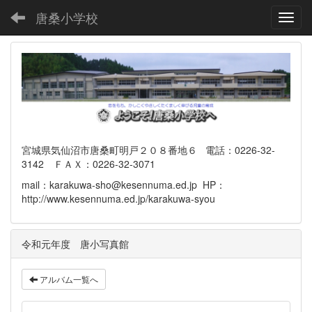
唐桑小学校
Toggl
宮城県気仙沼市唐桑町明戸２０８番地６ 電話：0226-32-
3142 ＦＡＸ：0226-32-3071
mail：karakuwa-sho@kesennuma.ed.jp HP：
http://www.kesennuma.ed.jp/karakuwa-syou
令和元年度 唐小写真館
アルバム一覧へ