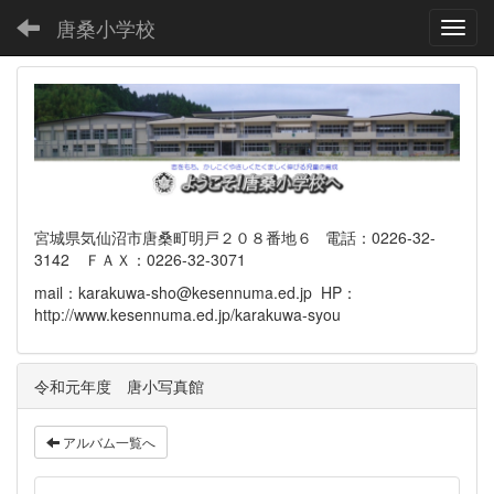
唐桑小学校
Toggl
宮城県気仙沼市唐桑町明戸２０８番地６ 電話：0226-32-
3142 ＦＡＸ：0226-32-3071
mail：karakuwa-sho@kesennuma.ed.jp HP：
http://www.kesennuma.ed.jp/karakuwa-syou
令和元年度 唐小写真館
アルバム一覧へ