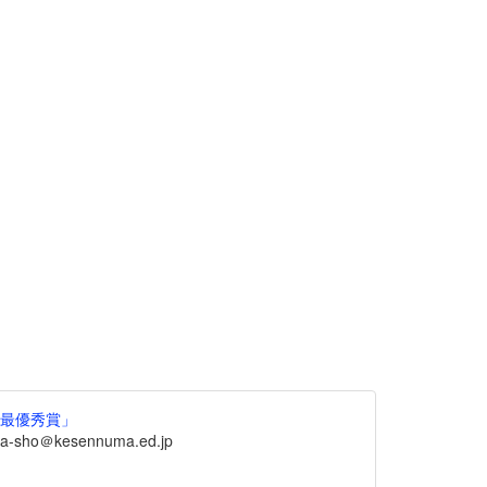
ル最優秀賞」
sho＠kesennuma.ed.jp