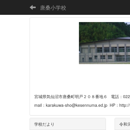
唐桑小学校
宮城県気仙沼市唐桑町明戸２０８番地６ 電話：0226-32-
mail：karakuwa-sho@kesennuma.ed.jp HP：http://
学校だより
令和