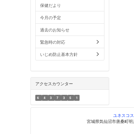
保健だより
今月の予定
過去のお知らせ
緊急時の対応
いじめ防止基本方針
アクセスカウンター
6
4
3
7
3
5
1
ユネスコス
宮城県気仙沼市唐桑町明戸208番地6