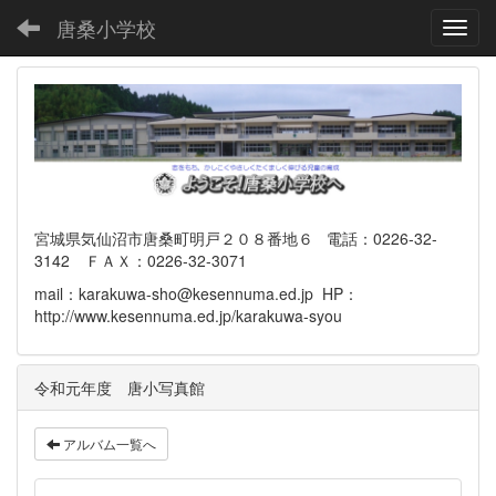
唐桑小学校
Toggl
宮城県気仙沼市唐桑町明戸２０８番地６ 電話：0226-32-
3142 ＦＡＸ：0226-32-3071
mail：karakuwa-sho@kesennuma.ed.jp HP：
http://www.kesennuma.ed.jp/karakuwa-syou
令和元年度 唐小写真館
アルバム一覧へ