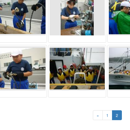
«
1
2