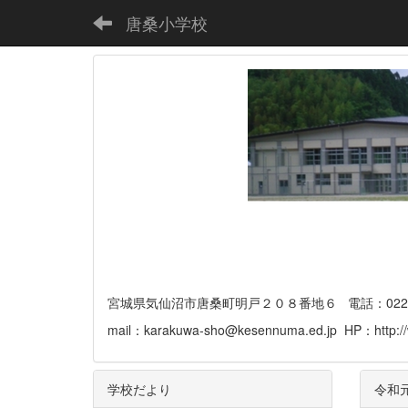
唐桑小学校
宮城県気仙沼市唐桑町明戸２０８番地６ 電話：0226-32-
mail：karakuwa-sho@kesennuma.ed.jp HP：http://
学校だより
令和