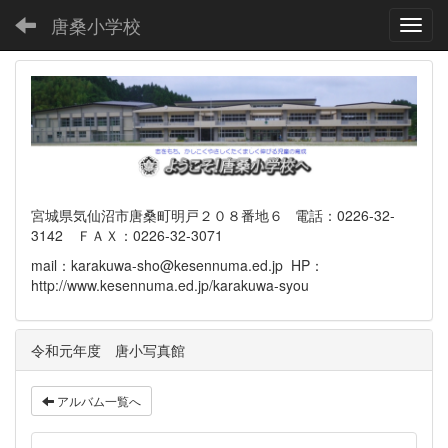
唐桑小学校
Toggl
宮城県気仙沼市唐桑町明戸２０８番地６ 電話：0226-32-
3142 ＦＡＸ：0226-32-3071
mail：karakuwa-sho@kesennuma.ed.jp HP：
http://www.kesennuma.ed.jp/karakuwa-syou
令和元年度 唐小写真館
アルバム一覧へ