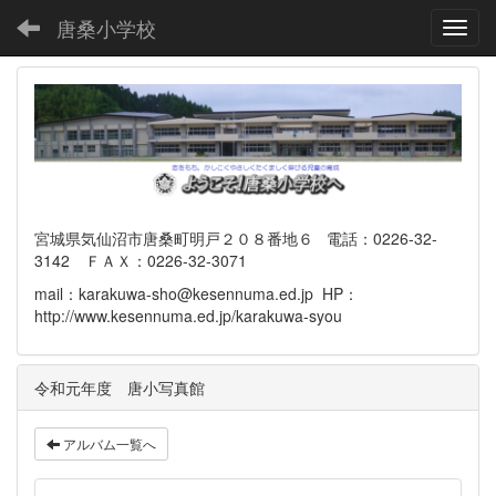
唐桑小学校
Toggl
宮城県気仙沼市唐桑町明戸２０８番地６ 電話：0226-32-
3142 ＦＡＸ：0226-32-3071
mail：karakuwa-sho@kesennuma.ed.jp HP：
http://www.kesennuma.ed.jp/karakuwa-syou
令和元年度 唐小写真館
アルバム一覧へ