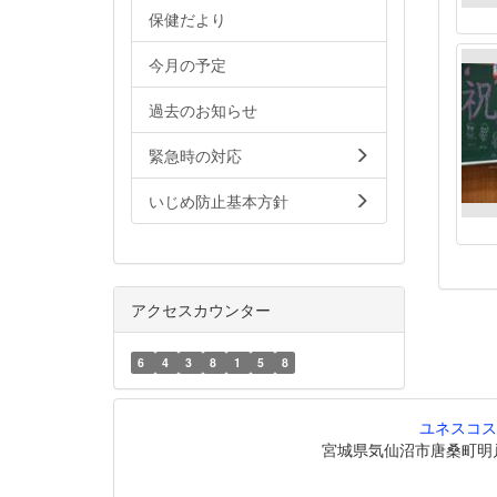
保健だより
今月の予定
過去のお知らせ
緊急時の対応
いじめ防止基本方針
アクセスカウンター
6
4
3
8
1
5
8
ユネスコス
宮城県気仙沼市唐桑町明戸208番地6