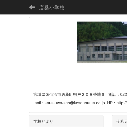
唐桑小学校
宮城県気仙沼市唐桑町明戸２０８番地６ 電話：0226-32-
mail：karakuwa-sho@kesennuma.ed.jp HP：http://
学校だより
令和