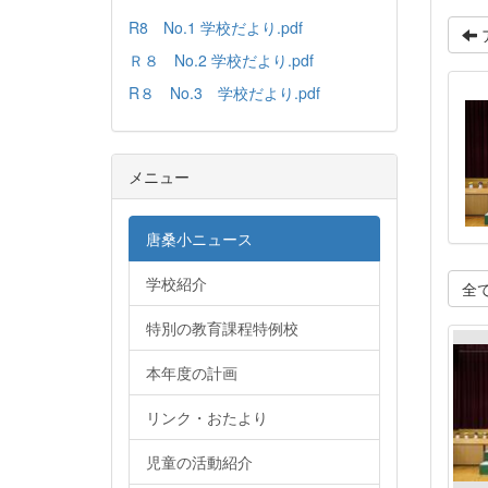
R8 No.1 学校だより.pdf
Ｒ８ No.2 学校だより.pdf
R８ No.3 学校だより.pdf
メニュー
唐桑小ニュース
学校紹介
全
特別の教育課程特例校
本年度の計画
リンク・おたより
児童の活動紹介