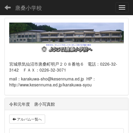
唐桑小学校
Toggl
宮城県気仙沼市唐桑町明戸２０８番地６ 電話：0226-32-
3142 ＦＡＸ：0226-32-3071
mail：karakuwa-sho@kesennuma.ed.jp HP：
http://www.kesennuma.ed.jp/karakuwa-syou
令和元年度 唐小写真館
アルバム一覧へ