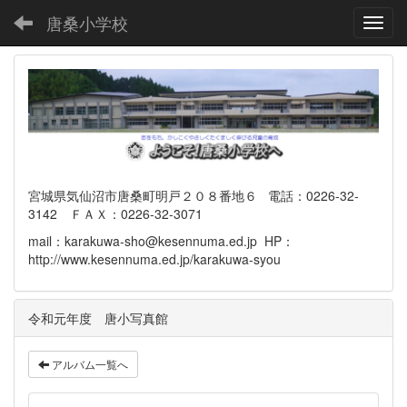
唐桑小学校
Toggl
宮城県気仙沼市唐桑町明戸２０８番地６ 電話：0226-32-
3142 ＦＡＸ：0226-32-3071
mail：karakuwa-sho@kesennuma.ed.jp HP：
http://www.kesennuma.ed.jp/karakuwa-syou
令和元年度 唐小写真館
アルバム一覧へ