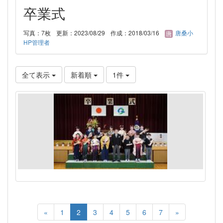
卒業式
写真：7枚
更新：2023/08/29
作成：2018/03/16
唐桑小
HP管理者
全て表示
新着順
1件
«
1
2
3
4
5
6
7
»