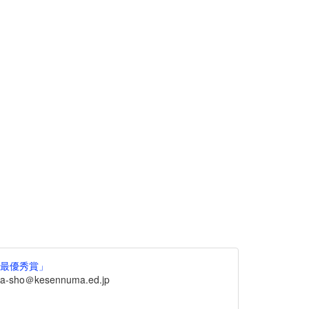
ル最優秀賞」
sho＠kesennuma.ed.jp