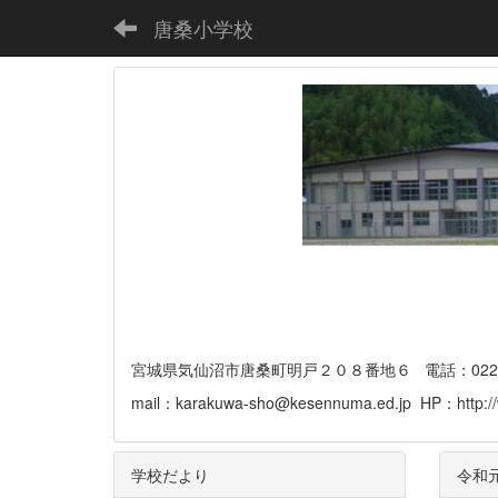
唐桑小学校
宮城県気仙沼市唐桑町明戸２０８番地６ 電話：0226-32-
mail：karakuwa-sho@kesennuma.ed.jp HP：http://
学校だより
令和