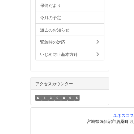
保健だより
今月の予定
過去のお知らせ
緊急時の対応
いじめ防止基本方針
アクセスカウンター
6
4
3
0
8
9
5
ユネスコス
宮城県気仙沼市唐桑町明戸208番地6