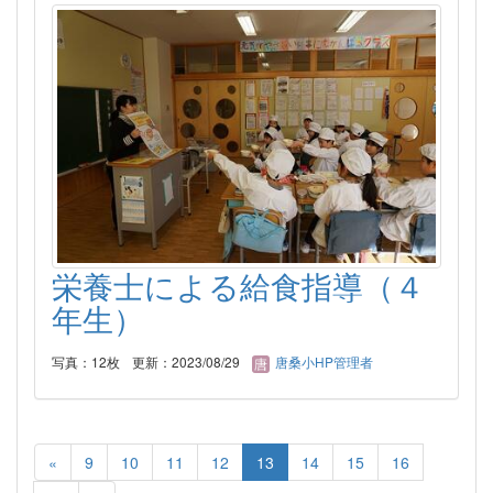
栄養士による給食指導（４
年生）
写真：12枚
更新：2023/08/29
唐桑小HP管理者
«
9
10
11
12
13
14
15
16