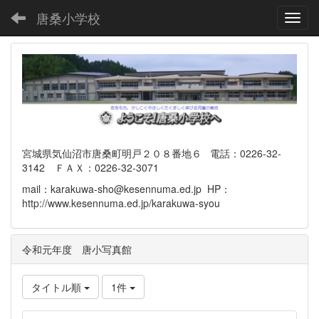
唐桑小学校
Toggl
宮城県気仙沼市唐桑町明戸２０８番地６ 電話：0226-32-
3142 ＦＡＸ：0226-32-3071
mail：karakuwa-sho@kesennuma.ed.jp HP：
http://www.kesennuma.ed.jp/karakuwa-syou
令和元年度 唐小写真館
タイトル順
1件