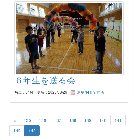
６年生を送る会
写真：31枚
更新：2023/08/29
唐桑小HP管理者
«
135
136
137
138
139
140
141
142
143