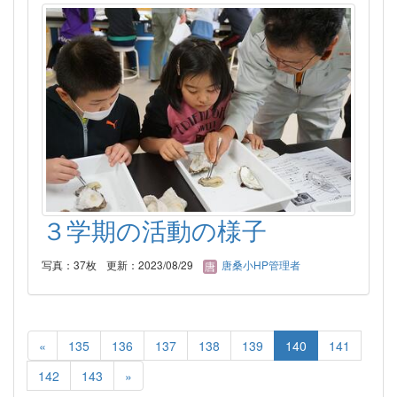
３学期の活動の様子
写真：37枚
更新：2023/08/29
唐桑小HP管理者
«
135
136
137
138
139
140
141
142
143
»