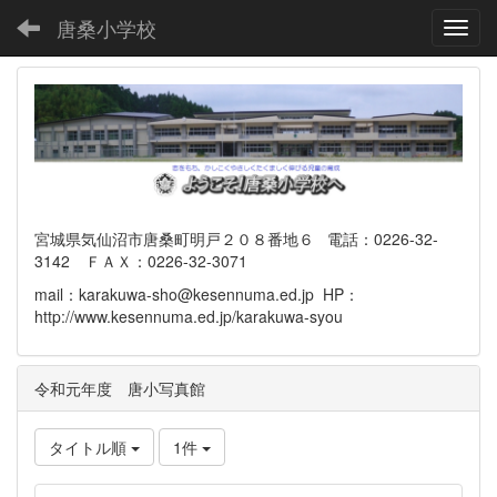
唐桑小学校
Toggl
宮城県気仙沼市唐桑町明戸２０８番地６ 電話：0226-32-
3142 ＦＡＸ：0226-32-3071
mail：karakuwa-sho@kesennuma.ed.jp HP：
http://www.kesennuma.ed.jp/karakuwa-syou
令和元年度 唐小写真館
タイトル順
1件