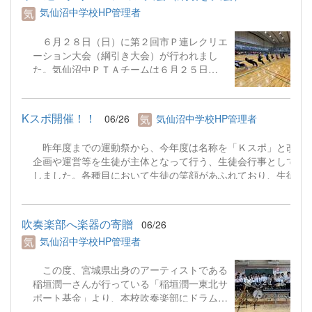
きし、「探究テーマ発見フォーラム～地域の
気仙沼中学校HP管理者
プロから学ぶ、今と未来のハナシ～」を行い
ました。講師の方々のお話をメモをとりなが
６月２８日（日）に第２回市Ｐ連レクリエ
ら真剣に聞く生徒や積極的に質問する生徒の
ーション大会（綱引き大会）が行われまし
姿が見られました。地域で活躍する「プロ」
た。気仙沼中ＰＴＡチームは６月２５日
のお話を聞くことで、今後の探究活動を行っ
（木）に九条小で練習会を行い、本番に臨み
ていく上でのヒントや刺激になったようで
ました。当日は予選リーグで敗退しました
す。&nbsp; &nbsp; &nbsp; &nbsp; &nbsp;
が、保護者と教員が心を１つに綱を引き、親
&nbsp; &nbsp; &nbsp; &nbsp; &nbsp;
Kスポ開催！！
06/26
気仙沼中学校HP管理者
睦を深めることができました。参加していた
&nbsp; &nbsp; &nbsp; &nbsp; &nbsp;
だいたＰＴＡ会員の皆様、御協力ありがとう
&nbsp; &nbsp; &nbsp; &nbsp; &nbsp;
昨年度までの運動祭から、今年度は名称を「Ｋスポ」と改め
ございました。
&nbsp; &nbsp; &nbsp; &nbsp; &nbsp;
企画や運営等を生徒が主体となって行う、生徒会行事として開
&nbsp; &nbsp; &nbsp; &nbsp; &nbsp;
しました。各種目において生徒の笑顔があふれており、生徒の
&nbsp; &nbsp; &nbsp; &nbsp; &nbsp;
能性をあらためて実感した１日でした。また、綱引きでは多く
&nbsp; &nbsp; &nbsp; &nbsp; &nbsp;
保護者に参加していただきました（残念ながら２年１組に敗
&nbsp; &nbsp; &nbsp; &nbsp; &nbsp;
退）。御協力ありがとうございまし
吹奏楽部へ楽器の寄贈
06/26
&nbsp; &nbsp; &nbsp; &nbsp; &nbsp;
た
&nbsp; &nbsp; &nbsp; &nbsp;
気仙沼中学校HP管理者
&nbsp; &nbsp; &nbsp; &nbsp; &nbsp; &nbsp;
この度、宮城県出身のアーティストである
稲垣潤一さんが行っている「稲垣潤一東北サ
ポート基金」より、本校吹奏楽部にドラムセ
ット、クラリネット、アルトサックス等の楽