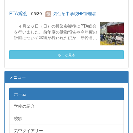
生徒による投票の結果、「Passion-想いの原
動力を、未来へ-」に決定しました。学校市
PTA総会
05/30
気仙沼中学校HP管理者
テーマのもと、全校で気持ちを１つにして行
事等に取り組んでいきます。
４月２６日（日）の授業参観後にPTA総会
を行いました。前年度の活動報告や今年度の
計画について審議が行われたほか、新役員の
紹介も行われ、今年度のＰＴＡ活動への御理
解と御協力をお願いしました。
もっと見る
メニュー
ホーム
学校の紹介
校歌
気中ダイアリー