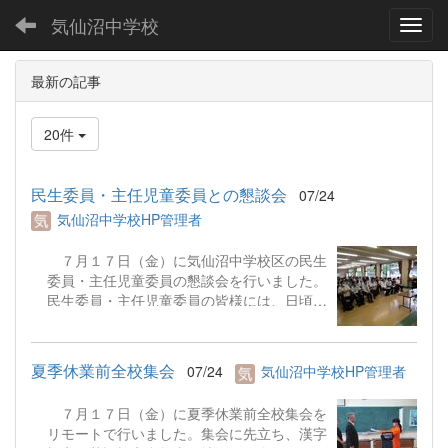
気仙沼中学校
Toggl
最新の記事
20件
民生委員・主任児童委員との懇談会
07/24
気仙沼中学校HP管理者
７月１７日（金）に気仙沼中学校区の民生
委員・主任児童委員の懇談会を行いました。
民生委員・主任児童委員の皆様には、日頃か
ら子どもたちを温かく見守っていただいてお
ります。懇談会には気仙沼小、九条小、気仙
沼中の先生方も出席し、地域ごとに分かれて
夏季休業前全校集会
07/24
気仙沼中学校HP管理者
情報交換を行いました。今後も、学校と地域
が連携して子どもたちを見守っていくことを
７月１７日（金）に夏季休業前全校集会を
確認しました。
リモートで行いました。集会に先立ち、漢字