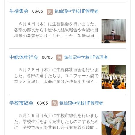
度、展開予定の学校支援ボランティアについて熟議されま
した。今後は今回熟議された内容をもとに、学校支援ボラ
生徒集会
06/05
気仙沼中学校HP管理者
ンティア募集のポスターを作成し、保護者や地域の方々に
配布する予定です。
６月４日（木）に生徒集会を行いました。
各部の部長から中総体の結果報告や今後の目
標等の発表がありました。また、生活委員会
からは衣替えの留意点、保健委員会からは歯
の健康に関する発表がありました。１１日に
は地区中体連陸上大会、１９日にはKスポと
中総体壮行会
06/05
気仙沼中学校HP管理者
行事が続きます。それぞれの活動で自分の力
を十分に発揮できるよう、学校全体で気持ち
５月２８日（木）に中総体壮行会を行いま
を高め、行事の成功につなげていきたいと思
した。各部の選手たちは、ユニフォーム姿で
います。
堂々と入場し、大会に向けた決意を力強く発
表しました。応援委員会からエールも送ら
れ、学校全体が中総体に向けて１つになる時
間となりました。また、廊下には１、２年生
学校市総会
06/05
気仙沼中学校HP管理者
が３年生に向けた応援メッセージが掲示さ
れ、３年生へ「頑張ってください」という思
５月１９日（火）に学校市総会を行いまし
いがしっかりと届けられまし
た。学校生活をより充実したものにするため
た。
に、全校で考えを共有し合う有意義な時間と
なりました。今年度の学校市テーマは、全校