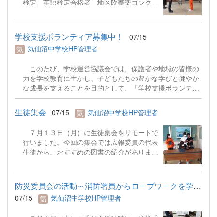
検定、英語検定合格者、地区吹奏楽コンクー
ル金賞受賞の吹奏楽部に表彰を行いました。
集会では校長先生からは充実した夏休みを送
るために、興味や関心があることにチャレン
学校支援ボランティア募集中！
07/15
ジすることの大切さについてお話がありまし
気仙沼中学校HP管理者
た。また、生徒代表の廣野真之さんからは１
学期前半の学習面と部活動の振り返り、夏休
このたび、学校運営協議会では、保護者や地域の皆様の
みの目標が語られました。
力を学校教育に生かし、子どもたちの豊かな学びと健やか
な成長を支えることを目的として、「学校支援ボランティ
ア」を募集しております。詳細は添付したリーフレットを
御参照ください。 学校支援ボランティア募集リーフレッ
生徒集会
07/15
気仙沼中学校HP管理者
ト.pdf
７月１３日（月）に生徒集会をリモートで
行いました。今回の集会では広報委員の代表
生徒から、おすすめの図書の紹介がありまし
た。また、学校市執行部からはＫフェスへの
参加の呼びかけや昨年度に集めたペットボト
ルキャップ（約８０Ｋｇ）をＮＰＯ法人世界
防災委員会の活動～消防署員からロープワークを学ぶ～
の子どもにワクチンを日本委員会に寄付し、
07/15
気仙沼中学校HP管理者
２８人分のワクチンに替えることができたこ
との報告がありました。