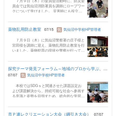
７月９日（木）の委員会活動時に、防災委
員会では気仙沼消防署員を講師にロープワー
クについて学びました。 災害時にも役立つ
基本的な結び方を実践しながら学び、防災へ
の理解を深めました。
薬物乱用防止教室
07/15
気仙沼中学校HP管理者
７月９日（木）に気仙沼警察署の庄子様と
宮田様を講師に迎え、薬物乱用防止教室を行
いました。薬物犯罪の現状や警察が行ってい
る薬物対応、自己防衛策について話をしてい
ただきました。大麻所持の検挙数が増加して
おり、最近の傾向としては大麻が若者を中心
探究テーマ発見フォーラム～地域のプロから学ぶ、今と未来のハナシ～
に広まっているとのことです。誘われたらき
07/07
気仙沼中学校HP管理者
っぱりとＮＯと言うことや断りきれないとき
はその場から逃げることをアドバイスされま
本校ではSDGｓと関連させた課題設定お
した。 &nbsp;
よび課題解決から、持続可能な社会へ参画す
る意識と姿勢を目指すため、総合的な学習の
時間において個人探究を実践しています。６
月３０日（火）には気仙沼市内において様々
な分野で活躍されている１１名の方々をお招
市Ｐ連レクリエーション大会（綱引き大会）
07/07