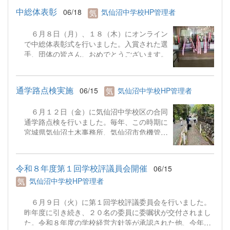
中総体表彰
06/18
気仙沼中学校HP管理者
６月８日（月）、１８（木）にオンライン
で中総体表彰式を行いました。入賞された選
手、団体の皆さん、おめでとうございます。
通学路点検実施
06/15
気仙沼中学校HP管理者
６月１２日（金）に気仙沼中学校区の合同
通学路点検を行いました。毎年、この時期に
宮城県気仙沼土木事務所、気仙沼市危機管理
課、気仙沼市土木課、気仙沼警察署と行って
いるものです。昨年度に引き続き、本校学校
評議委員会の春日会長、小野寺委員にも出席
令和８年度第１回学校評議員会開催
06/15
していただきました。消えている路側帯のラ
気仙沼中学校HP管理者
インや側溝に蓋がない箇所等を点検し、関係
機関に改善を求めました。
６月９日（火）に第１回学校評議委員会を行いました。
昨年度に引き続き、２０名の委員に委嘱状が交付されまし
た。令和８年度の学校経営方針等が承認された他、今年