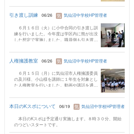
器の寄贈がありました。吹奏楽コンクール県
大会出場を目指し、早速、寄贈していただい
引き渡し訓練
06/26
気仙沼中学校HP管理者
た楽器を使って練習に励んでおります。
６月１６日（火）に小中合同の引き渡し訓
練を行いました。今年度は学区内に熊が出没
した想定で実施しました。職員側も引き渡し
時の手順や役割等について確認することがで
きました。訓練への御協力、ありがとうござ
いました。
人権擁護教室
06/26
気仙沼中学校HP管理者
６月１５日（月）に気仙沼市人権擁護委員
の及川様、小山様を講師に１年生を対象とし
た人権教室を行いました。動画や講話を通し
て、インターネット上（SNS等）でのいじめ
や個人情報の拡散等を学びました。SNSの正
しい利用については学校でもその都度、指導
本日のKスポについて
06/19
気仙沼中学校HP管理者
していますが、御家庭でもSNSの使い方のル
ールを親子で話し合うなど、ネットトラブル
本日のKスポは予定通り実施します。８時３０分、開始
の未然防止に向けて、御協力をお願いしま
のつどいスタートです。
す。