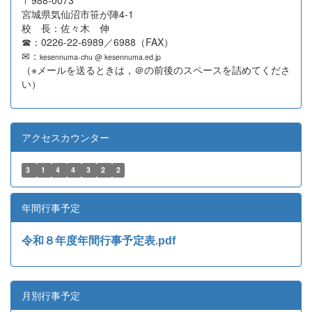
宮城県気仙沼市笹が陣4-1
校 長：佐々木 伸
☎：0226-22-6989／6988（FAX）
✉：
kesennuma-chu @ kesennuma.ed.jp
（※メールを送るときは，＠の前後のスペースを詰めてくださ
い）
アクセスカウンター
3
1
4
4
3
2
2
年間行事予定
令和８年度年間行事予定表.pdf
月別行事予定