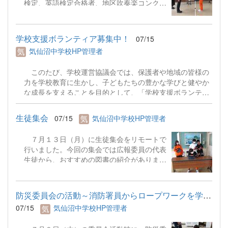
検定、英語検定合格者、地区吹奏楽コンクー
ル金賞受賞の吹奏楽部に表彰を行いました。
集会では校長先生からは充実した夏休みを送
るために、興味や関心があることにチャレン
学校支援ボランティア募集中！
07/15
ジすることの大切さについてお話がありまし
気仙沼中学校HP管理者
た。また、生徒代表の廣野真之さんからは１
学期前半の学習面と部活動の振り返り、夏休
このたび、学校運営協議会では、保護者や地域の皆様の
みの目標が語られました。
力を学校教育に生かし、子どもたちの豊かな学びと健やか
な成長を支えることを目的として、「学校支援ボランティ
ア」を募集しております。詳細は添付したリーフレットを
御参照ください。 学校支援ボランティア募集リーフレッ
生徒集会
07/15
気仙沼中学校HP管理者
ト.pdf
７月１３日（月）に生徒集会をリモートで
行いました。今回の集会では広報委員の代表
生徒から、おすすめの図書の紹介がありまし
た。また、学校市執行部からはＫフェスへの
参加の呼びかけや昨年度に集めたペットボト
ルキャップ（約８０Ｋｇ）をＮＰＯ法人世界
防災委員会の活動～消防署員からロープワークを学ぶ～
の子どもにワクチンを日本委員会に寄付し、
07/15
気仙沼中学校HP管理者
２８人分のワクチンに替えることができたこ
との報告がありました。