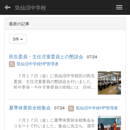
気仙沼中学校
Toggl
最新の記事
5件
民生委員・主任児童委員との懇談会
07/24
気仙沼中学校HP管理者
７月１７日（金）に気仙沼中学校区の民生
委員・主任児童委員の懇談会を行いました。
民生委員・主任児童委員の皆様には、日頃か
ら子どもたちを温かく見守っていただいてお
ります。懇談会には気仙沼小、九条小、気仙
沼中の先生方も出席し、地域ごとに分かれて
夏季休業前全校集会
07/24
気仙沼中学校HP管理者
情報交換を行いました。今後も、学校と地域
が連携して子どもたちを見守っていくことを
７月１７日（金）に夏季休業前全校集会を
確認しました。
リモートで行いました。集会に先立ち、漢字