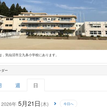
仙沼市立九条小学校にあります。
ンダー
月
週
日
5月21日
2026年
(木)
今日へ