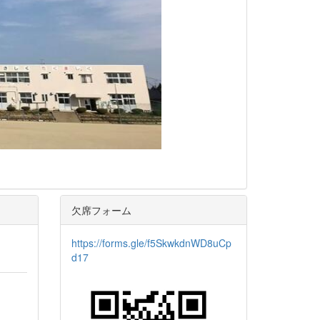
欠席フォーム
https://forms.gle/f5SkwkdnWD8uCp
d17