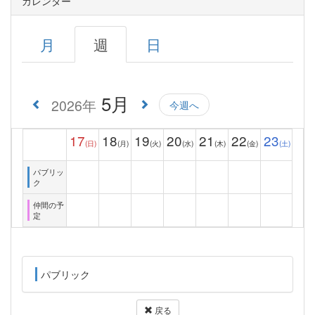
カレンダー
月
週
日
5月
2026年
今週へ
17
18
19
20
21
22
23
(日)
(月)
(火)
(水)
(木)
(金)
(土)
パブリッ
ク
仲間の予
定
パブリック
戻る