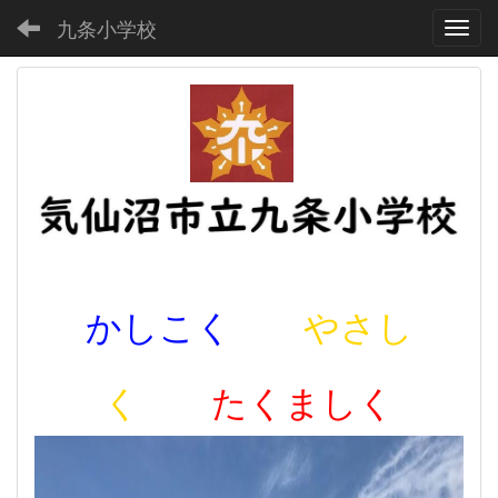
九条小学校
Toggl
かしこく
やさし
く
たくましく