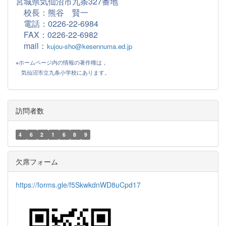
宮城県気仙沼市九条327番地
校長：熊谷 賢一
電話：0226-22-6984
FAX：
0226-22-6982
mail：
kujou-sho@kesennuma.ed.jp
※ホームページ内の情報の著作権は，
気仙沼市立九条小学校にあります。
訪問者数
4
6
2
1
6
8
9
欠席フォーム
https://forms.gle/f5SkwkdnWD8uCpd17