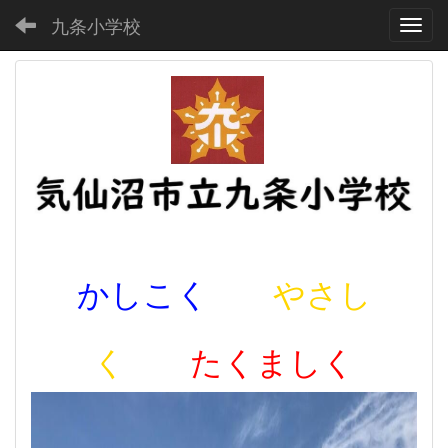
九条小学校
Toggl
かしこく
やさし
く
たくましく