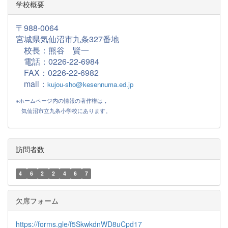
学校概要
〒988-0064
宮城県気仙沼市九条327番地
校長：熊谷 賢一
電話：0226-22-6984
FAX：
0226-22-6982
mail：
kujou-sho@kesennuma.ed.jp
※ホームページ内の情報の著作権は，
気仙沼市立九条小学校にあります。
訪問者数
4
6
2
2
4
6
7
欠席フォーム
https://forms.gle/f5SkwkdnWD8uCpd17