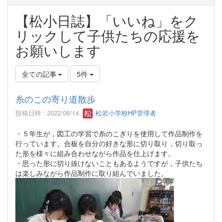
【松小日誌】「いいね」をク
リックして子供たちの応援を
お願いします
全ての記事
5件
糸のこの寄り道散歩
投稿日時 : 2022/06/14
松岩小学校HP管理者
・５年生が，図工の学習で糸のこぎりを使用して作品制作を
行っています。合板を自分の好きな形に切り取り，切り取っ
た形を様々に組み合わせながら作品を仕上げます。
・思った形に切り抜けないこともあるようですが，子供たち
は楽しみながら作品制作に取り組んでいました。