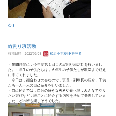
3
縦割り班活動
投稿日時 : 2022/06/08
松岩小学校HP管理者
・業間時間に，今年度第１回目の縦割り班活動を行いまし
た。１年生の子供たちは，６年生の子供たちが教室まで迎え
に来てくれました。
・今日は，顔合わせの会なので，班長・副班長の紹介，子供
たち一人一人の自己紹介を行いました。
・自己紹介では，自分の好きな教科や食べ物，みんなでやり
たい遊びなど，班ごとに紹介する内容を決めて発表していま
した。どの班も楽しそうでした。