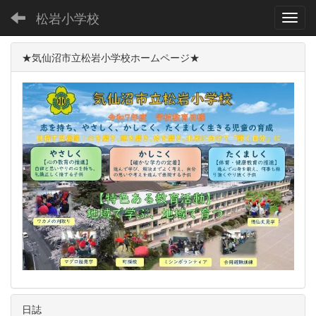
松岩小学校
Toggl
★気仙沼市立松岩小学校ホームページ★
日誌