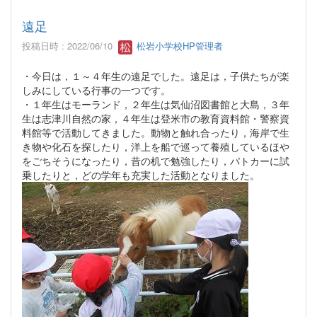
遠足
投稿日時 : 2022/06/10
松岩小学校HP管理者
・今日は，１～４年生の遠足でした。遠足は，子供たちが楽
しみにしている行事の一つです。
・１年生はモーランド，２年生は気仙沼図書館と大島，３年
生は志津川自然の家，４年生は登米市の教育資料館・警察資
料館等で活動してきました。動物と触れ合ったり，海岸で生
き物や化石を探したり，洋上を船で巡って養殖しているほや
をごちそうになったり，昔の机で勉強したり，パトカーに試
乗したりと，どの学年も充実した活動となりました。