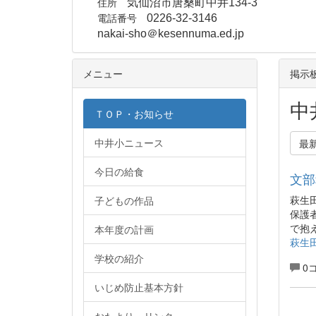
住所
気仙沼市唐桑町中井134-3
電話番号
0226-32-3146
nakai-sho＠kesennuma.ed.jp
メニュー
掲示
中
ＴＯＰ・お知らせ
中井小ニュース
最
今日の給食
文部
萩生
子どもの作品
保護
で抱
本年度の計画
萩生
学校の紹介
0
いじめ防止基本方針