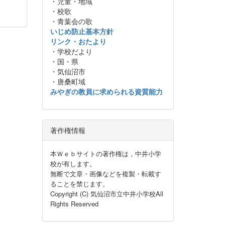
・児童・地域
・校歌
・青葉会の歌
いじめ防止基本方針
リンク・おたより
・学校だより
・国・県
・気仙沼市
・唐桑町域
みやぎの教員に求められる資質能力
著作権情報
本Ｗｅｂサイトの著作権は，中井小学
校が有します。
無断で文章・画像などを複製・転載す
ることを禁じます。
Copyright (C) 気仙沼市立中井小学校All
Rights Reserved