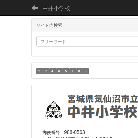
中井小学校
サイト内検索
1
7
4
6
5
7
0
3
郵便番号
988-0563