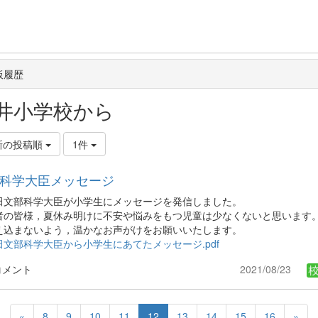
板履歴
井小学校から
新の投稿順
1件
科学大臣メッセージ
田文部科学大臣が小学生にメッセージを発信しました。
者の皆様，夏休み明けに不安や悩みをもつ児童は少なくないと思います
え込まないよう，温かなお声がけをお願いいたします。
田文部科学大臣から小学生にあてたメッセージ.pdf
コメント
2021/08/23
«
8
9
10
11
12
13
14
15
16
»