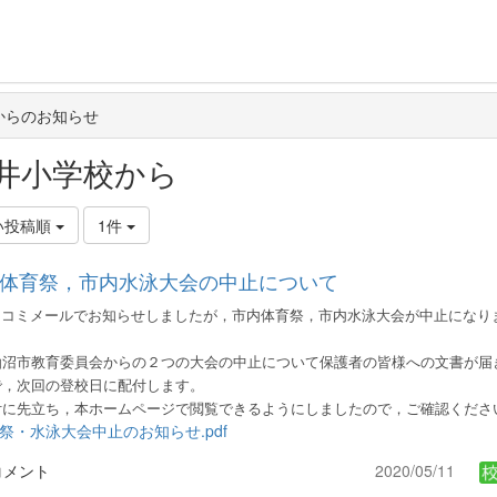
からのお知らせ
井小学校から
い投稿順
1件
体育祭，市内水泳大会の中止について
コミメールでお知らせしましたが，市内体育祭，市内水泳大会が中止になり
沼市教育委員会からの２つの大会の中止について保護者の皆様への文書が届
で，次回の登校日に
配付します。
付
に先立ち，本ホームページで閲覧できるようにしましたので，ご確認くださ
祭・水泳大会中止のお知らせ.pdf
コメント
2020/05/11