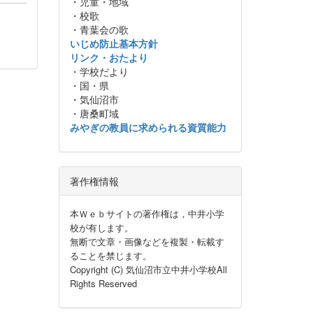
・児童・地域
・校歌
・青葉会の歌
いじめ防止基本方針
リンク・おたより
・学校だより
・国・県
・気仙沼市
・唐桑町域
みやぎの教員に求められる資質能力
著作権情報
本Ｗｅｂサイトの著作権は，中井小学
校が有します。
無断で文章・画像などを複製・転載す
ることを禁じます。
Copyright (C) 気仙沼市立中井小学校All
Rights Reserved