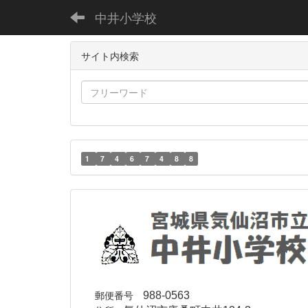
中井小学校
サイト内検索
1
7
4
6
7
4
8
8
郵便番号
988-0563