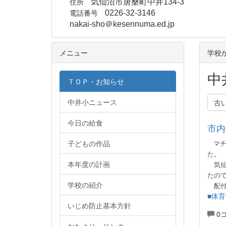
住所
気仙沼市唐桑町中井134-3
電話番号
0226-32-3146
nakai-sho＠kesennuma.ed.jp
メニュー
学校
中
ＴＯＰ・お知らせ
中井小ニュース
古
今日の給食
市内
子どもの作品
マチ
た。
本年度の計画
気仙
たの
学校の紹介
配
■体育
いじめ防止基本方針
0