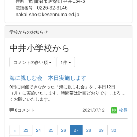
住所
気仙沼市唐桑町中井134-3
電話番号
0226-32-3146
nakai-sho＠kesennuma.ed.jp
学校からのお知らせ
中井小学校から
コメントの多い順
1件
海に親しむ会 本日実施します
9日に開催できなかった「海に親しむ会」を，本日12日
（月）に実施いたします。時間帯は計画どおりです，よろし
くお願いいたします。
0コメント
2021/07/12
校長
«
23
24
25
26
27
28
29
30