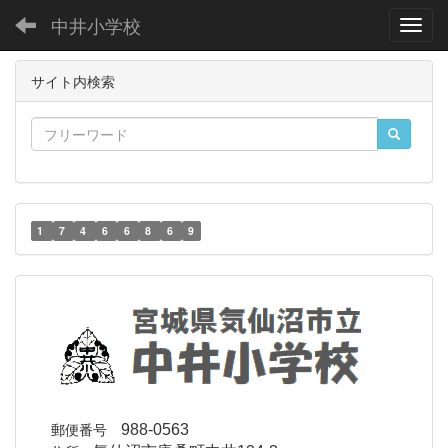
中井小学校
Toggl
サイト内検索
1
7
4
6
6
8
6
9
郵便番号
988-0563