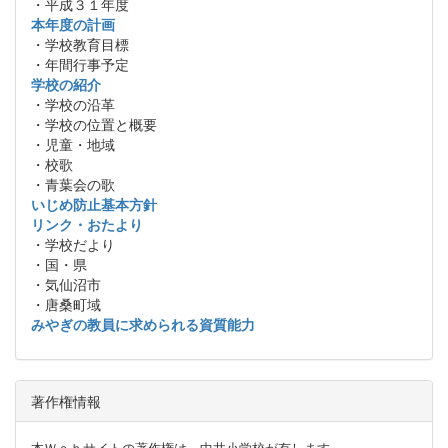
・平成３１年度
本年度の計画
・学校教育目標
・年間行事予定
学校の紹介
・学校の沿革
・学校の位置と概要
・児童・地域
・校歌
・青葉会の歌
いじめ防止基本方針
リンク・おたより
・学校だより
・国・県
・気仙沼市
・唐桑町域
みやぎの教員に求められる資質能力
著作権情報
本Ｗｅｂサイトの著作権は，中井小学校が有します。