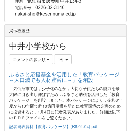
住所
気仙沼市唐桑町中井134-3
電話番号
0226-32-3146
nakai-sho＠kesennuma.ed.jp
掲示板履歴
中井小学校から
コメントの多い順
1件
ふるさと応援基金を活用した「教育パッケージ
～人口減でも人材豊富に～」を創設
気仙沼市では，少子化のなか，大切な子供たちの能力を最
大限に引き出し伸ばすため，ふるさと納税を活用した「教育
パッケージ」を創設しました。本パッケージにより，令和6年
度から10年間で約18億円規模を新たに教育環境の充実のため
に投資すると，1月4日に記者発表がありました。詳細は以下
のＰＤＦファイルをご覧ください。
記者発表資料【教育パッケージ】(R6.01.04).pdf