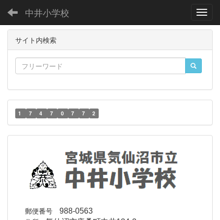
中井小学校
Toggl
サイト内検索
1
7
4
7
0
7
7
2
郵便番号
988-0563