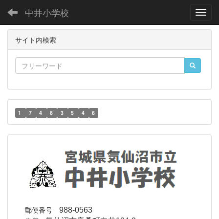
中井小学校
Toggl
サイト内検索
1
7
4
8
3
5
4
6
郵便番号
988-0563