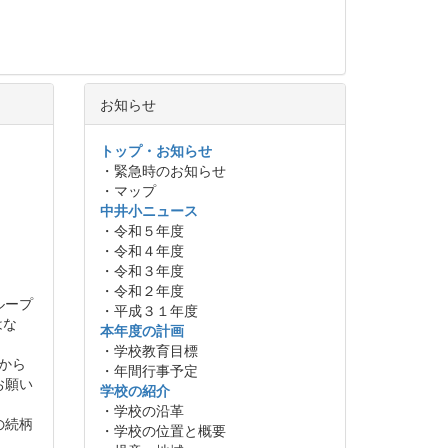
お知らせ
トップ・お知らせ
・緊急時のお知らせ
・マップ
中井小ニュース
・令和５年度
・令和４年度
・令和３年度
・令和２年度
ループ
・平成３１年度
はな
本年度の計画
・学校教育目標
から
・年間行事予定
お願い
学校の紹介
・学校の沿革
の続柄
・学校の位置と概要