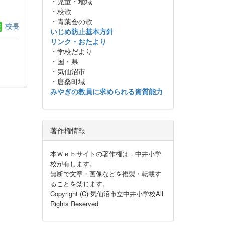
・児童・地域
・校歌
・青葉会の歌
校長
いじめ防止基本方針
リンク・おたより
・学校だより
・国・県
・気仙沼市
・唐桑町域
みやぎの教員に求められる資質能力
著作権情報
本Ｗｅｂサイトの著作権は，中井小学
校が有します。
無断で文章・画像などを複製・転載す
ることを禁じます。
Copyright (C) 気仙沼市立中井小学校All
Rights Reserved