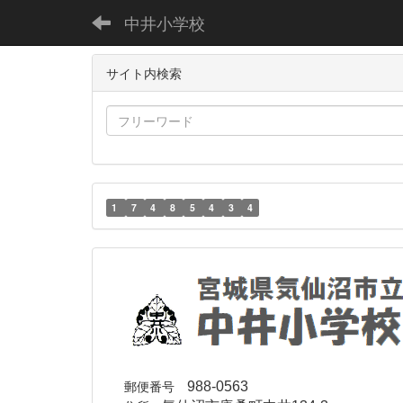
中井小学校
サイト内検索
1
7
4
8
5
4
3
4
郵便番号
988-0563