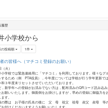
板履歴
井小学校から
新の投稿順
1件
者の皆様へ（マチコミ登録のお願い）
日（火）
小学校では緊急連絡用に「マチコミ」を利用しております。様々なグ
をするため（例 PTA役員），今年度については学校が行う学年更新で
令和３年度末リセットさせていただいております。
，新学年への登録がお済みでない方は，配布済みのQRコード読み込み
をお願いいたします。御面倒をお掛けしますが，早めの登録に御協力を
します。
の際は お子様の氏名の後に 父 母 祖父 祖母 叔父 叔母 等
ずお付けくださいますようお願いいたします。