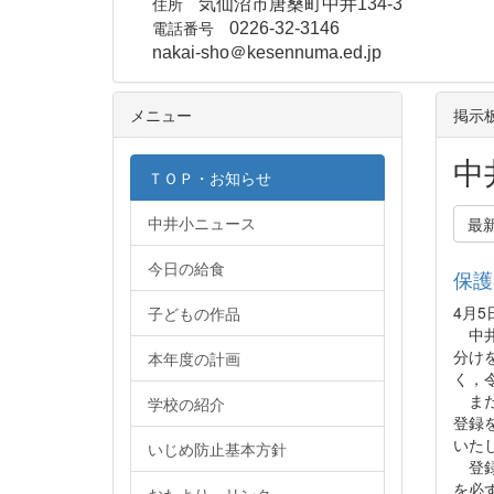
住所
気仙沼市唐桑町中井134-3
電話番号
0226-32-3146
nakai-sho＠kesennuma.ed.jp
メニュー
掲示
中
ＴＯＰ・お知らせ
中井小ニュース
最
今日の給食
保護
4月5
子どもの作品
中井
分け
本年度の計画
く，
まだ
学校の紹介
登録
いた
いじめ防止基本方針
登録
を必