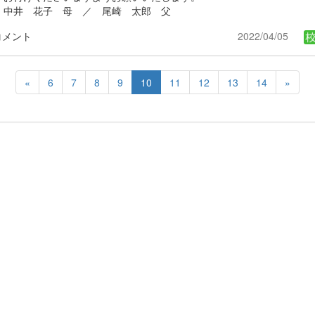
中井 花子 母 ／ 尾崎 太郎 父
コメント
2022/04/05
«
6
7
8
9
10
11
12
13
14
»