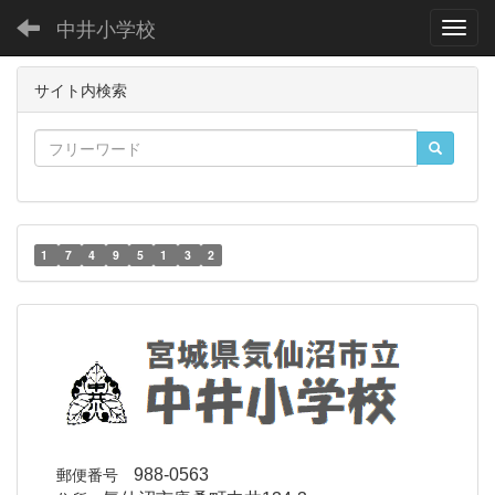
中井小学校
Toggl
サイト内検索
1
7
4
9
5
1
3
2
郵便番号
988-0563