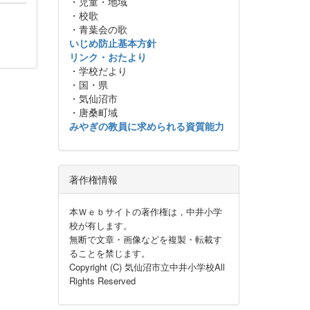
・児童・地域
・校歌
・青葉会の歌
いじめ防止基本方針
リンク・おたより
・学校だより
・国・県
・気仙沼市
・唐桑町域
みやぎの教員に求められる資質能力
著作権情報
本Ｗｅｂサイトの著作権は，中井小学
校が有します。
無断で文章・画像などを複製・転載す
ることを禁じます。
Copyright (C) 気仙沼市立中井小学校All
Rights Reserved