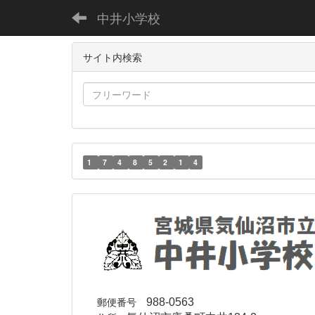
中井小学校
サイト内検索
1
7
4
8
5
2
1
4
郵便番号
988-0563