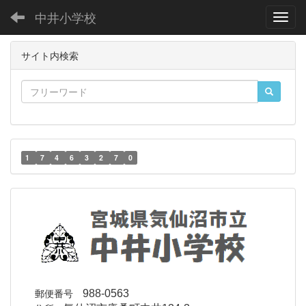
中井小学校
Toggl
サイト内検索
1
7
4
6
3
2
7
0
郵便番号
988-0563