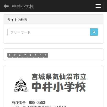
中井小学校
Toggl
サイト内検索
1
7
4
7
1
7
6
8
郵便番号
988-0563