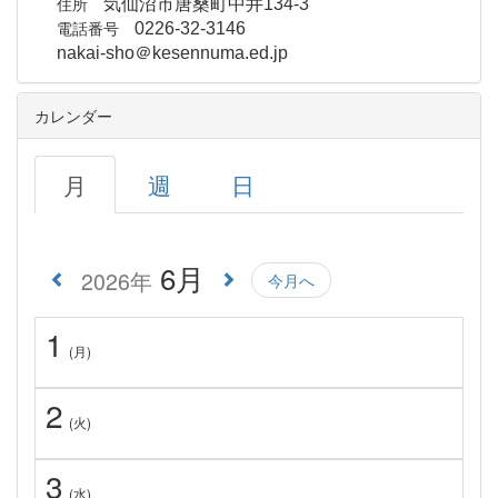
住所
気仙沼市唐桑町中井134-3
電話番号
0226-32-3146
nakai-sho＠kesennuma.ed.jp
カレンダー
月
週
日
6月
2026年
今月へ
1
(月)
2
(火)
3
(水)