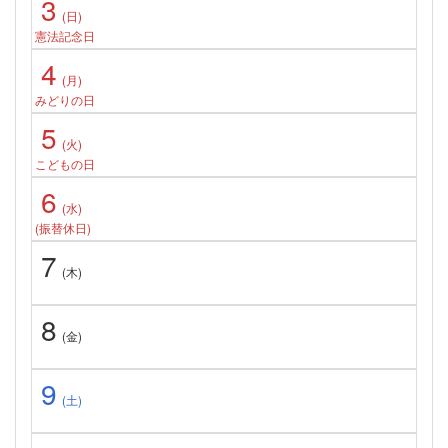
3
(日)
憲法記念日
4
(月)
みどりの日
5
(火)
こどもの日
6
(水)
(振替休日)
7
(木)
8
(金)
9
(土)