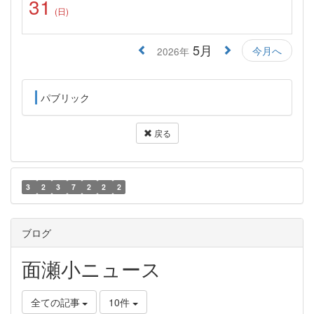
31
(日)
5月
今月へ
2026年
パブリック
戻る
3
2
3
7
2
2
2
ブログ
面瀬小ニュース
全ての記事
10件