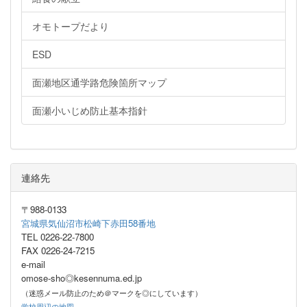
オモトープだより
ESD
面瀬地区通学路危険箇所マップ
面瀬小いじめ防止基本指針
連絡先
〒988-0133
宮城県気仙沼市松崎下赤田58番地
TEL 0226-22-7800
FAX 0226-24-7215
e-mail
omose-sho◎kesennuma.ed.jp
（迷惑メール防止のため＠マークを◎にしています）
学校周辺の地図