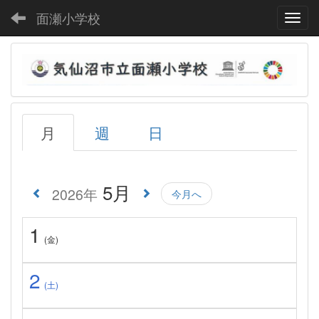
面瀬小学校
Toggl
月
週
日
5月
2026年
今月へ
1
(金)
2
(土)