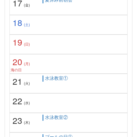
17
(金)
18
(土)
19
(日)
20
(月)
海の日
水泳教室①
21
(火)
22
(水)
水泳教室②
23
(木)
プールの日①