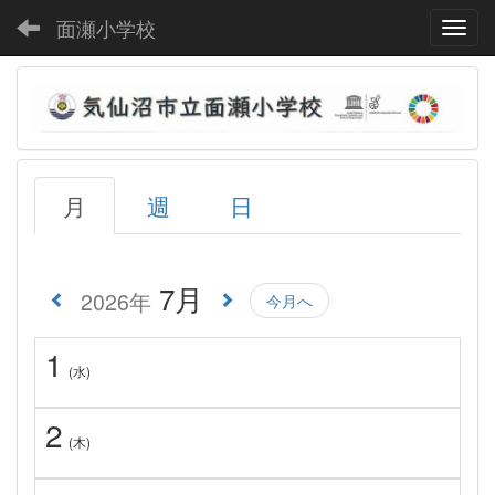
面瀬小学校
Toggl
月
週
日
7月
2026年
今月へ
1
(水)
2
(木)