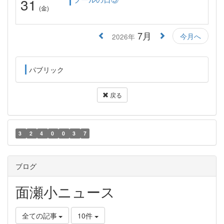
31
(金)
7月
今月へ
2026年
パブリック
戻る
3
2
4
0
0
3
7
ブログ
面瀬小ニュース
全ての記事
10件