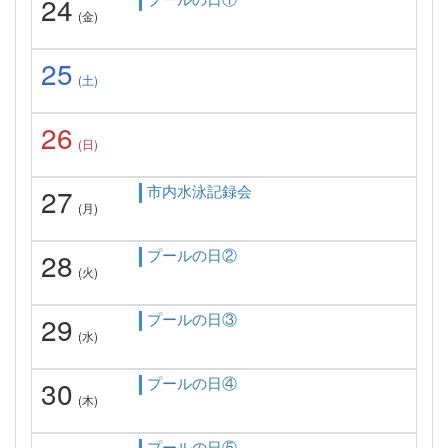
24
(金)
25
(土)
26
(日)
市内水泳記録会
27
(月)
プールの日②
28
(火)
プールの日③
29
(水)
プールの日④
30
(木)
プールの日⑤