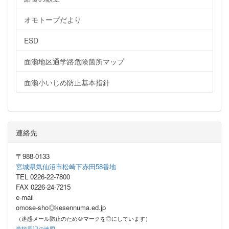
オモトープだより
ESD
面瀬地区通学路危険箇所マップ
面瀬小いじめ防止基本指針
連絡先
〒988-0133
宮城県気仙沼市松崎下赤田58番地
TEL 0226-22-7800
FAX 0226-24-7215
e-mail
omose-sho◎kesennuma.ed.jp
（迷惑メール防止のため＠マークを◎にしています）
学校周辺の地図