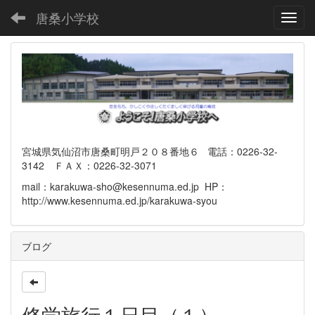
唐桑小学校
Toggl
宮城県気仙沼市唐桑町明戸２０８番地６ 電話：0226-32-
3142 ＦＡＸ：0226-32-3071
mail：karakuwa-sho@kesennuma.ed.jp HP：
http://www.kesennuma.ed.jp/karakuwa-syou
ブログ
修学旅行１日目（１）