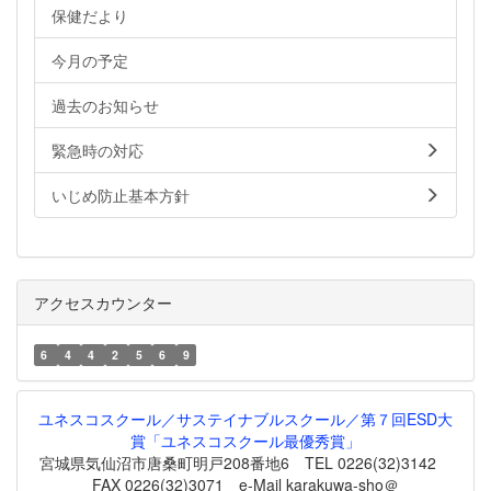
保健だより
今月の予定
過去のお知らせ
緊急時の対応
いじめ防止基本方針
アクセスカウンター
6
4
4
2
5
6
9
ユネスコスクール／サステイナブルスクール／第７回ESD大
賞「ユネスコスクール最優秀賞」
宮城県気仙沼市唐桑町明戸208番地6 TEL 0226(32)3142
FAX 0226(32)3071 e-Mail karakuwa-sho＠