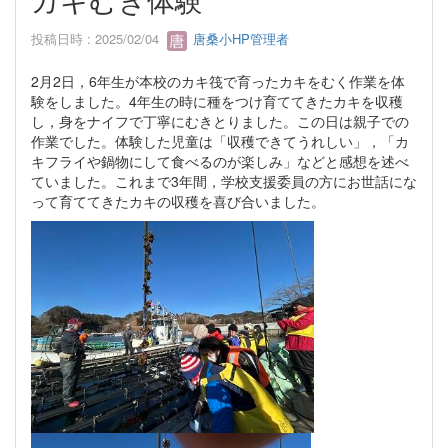
投稿日時 : 2025/02/04
唐桑小HP管理者
2月2日，6年生が本校のカキ筏で育ったカキをむく作業を体
験をしました。4年生の時に種をつけ育ててきたカキを収穫
し，身をナイフで丁寧にむきとりました。この日は親子での
作業でした。体験した児童は「収穫できてうれしい」，「カ
キフライや鍋物にして食べるのが楽しみ」などと感想を述べ
ていました。これまで3年間，学校支援委員の方にお世話にな
って育ててきたカキの収穫を喜び合いました。