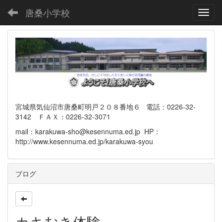
唐桑小学校
Toggl
宮城県気仙沼市唐桑町明戸２０８番地６ 電話：0226-32-
3142 ＦＡＸ：0226-32-3071
mail：karakuwa-sho@kesennuma.ed.jp HP：
http://www.kesennuma.ed.jp/karakuwa-syou
ブログ
カキむき体験