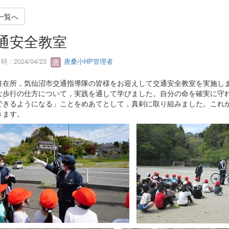
一覧へ
通安全教室
 : 2024/04/23
唐桑小HP管理者
駐在所，気仙沼市交通指導隊の皆様をお迎えして交通安全教室を実施し
な歩行の仕方について，実践を通して学びました。自分の命を確実に守
できるようになる」ことをめあてとして，真剣に取り組みました。これ
きます。