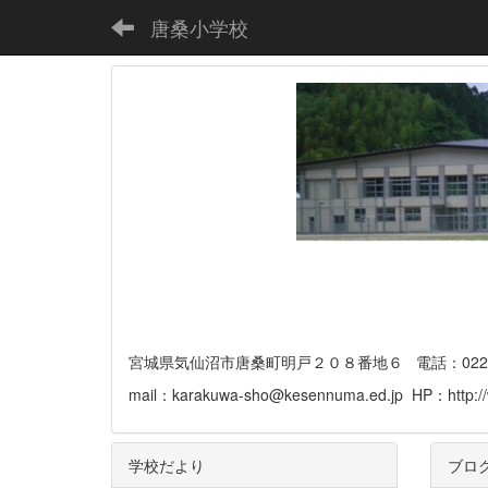
唐桑小学校
宮城県気仙沼市唐桑町明戸２０８番地６ 電話：0226-32-
mail：karakuwa-sho@kesennuma.ed.jp HP：http://
学校だより
ブロ