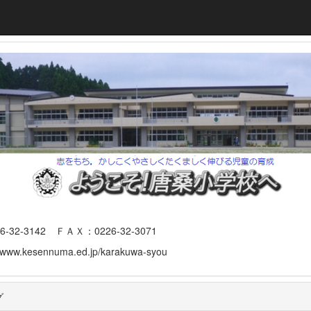
3142 ＦＡＸ：0226-32-3071
www.kesennuma.ed.jp/karakuwa-syou
グ