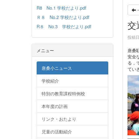
R8 No.1 学校だより.pdf
Ｒ８ No.2 学校だより.pdf
交
R８ No.3 学校だより.pdf
投稿日時
唐桑
メニュー
安全
る，
唐桑小ニュース
てい
学校紹介
特別の教育課程特例校
本年度の計画
リンク・おたより
児童の活動紹介