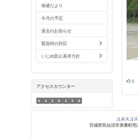
保健だより
今月の予定
過去のお知らせ
緊急時の対応
いじめ防止基本方針
2
アクセスカウンター
6
4
2
8
2
3
8
ユネスコス
宮城県気仙沼市唐桑町明戸208番地6