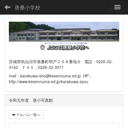
唐桑小学校
Toggl
宮城県気仙沼市唐桑町明戸２０８番地６ 電話：0226-32-
3142 ＦＡＸ：0226-32-3071
mail：karakuwa-sho@kesennuma.ed.jp HP：
http://www.kesennuma.ed.jp/karakuwa-syou
令和元年度 唐小写真館
アルバム一覧へ