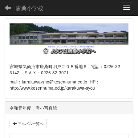
唐桑小学校
Toggl
宮城県気仙沼市唐桑町明戸２０８番地６ 電話：0226-32-
3142 ＦＡＸ：0226-32-3071
mail：karakuwa-sho@kesennuma.ed.jp HP：
http://www.kesennuma.ed.jp/karakuwa-syou
令和元年度 唐小写真館
アルバム一覧へ