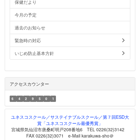
保健だより
今月の予定
過去のお知らせ
緊急時の対応
いじめ防止基本方針
アクセスカウンター
6
4
2
9
5
0
1
ユネスコスクール／サステイナブルスクール／第７回ESD大
賞「ユネスコスクール最優秀賞」
宮城県気仙沼市唐桑町明戸208番地6 TEL 0226(32)3142
FAX 0226(32)3071 e-Mail karakuwa-sho＠