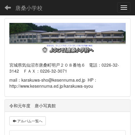
唐桑小学校
Toggl
宮城県気仙沼市唐桑町明戸２０８番地６ 電話：0226-32-
3142 ＦＡＸ：0226-32-3071
mail：karakuwa-sho@kesennuma.ed.jp HP：
http://www.kesennuma.ed.jp/karakuwa-syou
令和元年度 唐小写真館
アルバム一覧へ