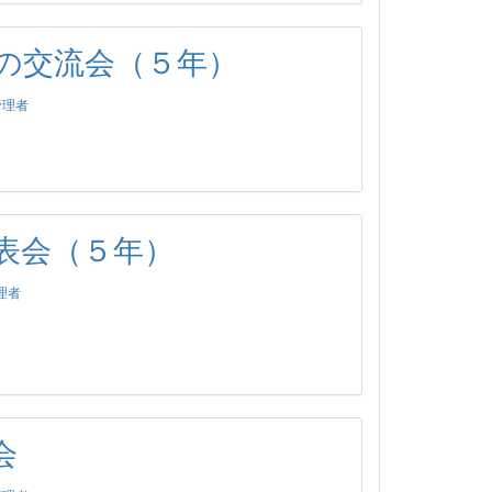
の交流会（５年）
管理者
表会（５年）
理者
会