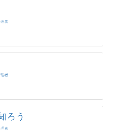
管理者
管理者
知ろう
管理者