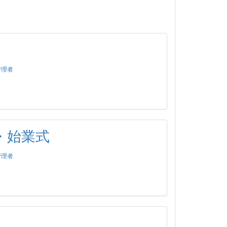
管理者
・始業式
管理者