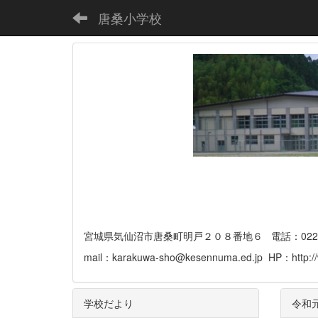
唐桑小学校
宮城県気仙沼市唐桑町明戸２０８番地６ 電話：0226-32-
mail：karakuwa-sho@kesennuma.ed.jp HP：http://
学校だより
令和