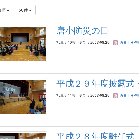
着順
50件
唐小防災の日
写真：10枚
更新：2023/08/29
唐桑小HP
平成２９年度披露式
写真：11枚
更新：2023/08/29
唐桑小HP
平成２８年度離任式