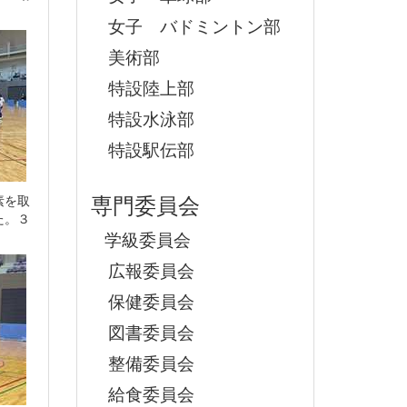
女子 バドミントン部
美術部
特設陸上部
特設水泳部
特設駅伝部
専門委員会
素を取
た。３
学級委員会
広報委員会
保健委員会
図書委員会
整備委員会
給食委員会