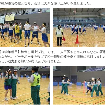
作戦が勝負の鍵となり、会場は大きな盛り上がりを見せました。
３学年種目】棒倒し頂上決戦」では、二人三脚やじゃんけんなどの要
れながら、ビーチボールを投げて相手陣地の棒を倒す競技に挑戦しまし
らしい迫力ある戦いが繰り広げられました。