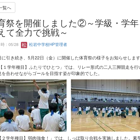
一覧へ
育祭を開催しました②～学級・学年
えて全力で挑戦～
 : 05/28
松岩中学校HP管理者
に引き続き、5月22日（金）に開催した体育祭の様子をお知らせしま
１学年種目】ふたりでひとつ」では、リレー形式の二人三脚競走を行
息を合わせながらゴールを目指す姿が印象的でした。
２学年種目】弱肉強食！」では、しっぽ取り合戦を実施しました。素