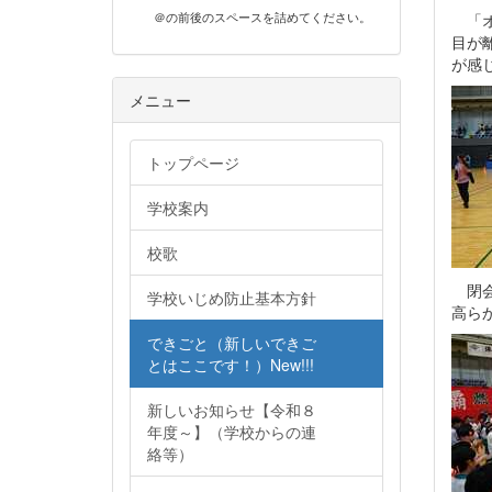
「オ
＠の前後のスペースを詰めてください。
目が
が感
メニュー
トップページ
学校案内
校歌
閉会
学校いじめ防止基本方針
高ら
できごと（新しいできご
とはここです！）New!!!
新しいお知らせ【令和８
年度～】（学校からの連
絡等）