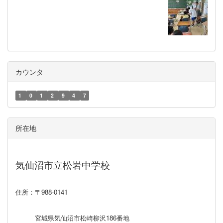
カウンタ
1
0
1
2
9
4
7
所在地
気仙沼市立松岩中学校
住所：〒988-0141
宮城県気仙沼市松崎柳沢186番地