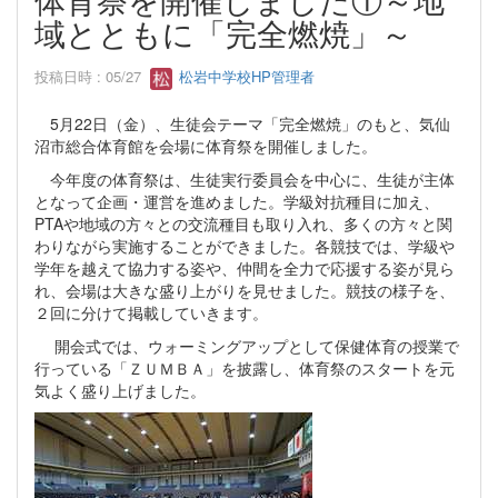
域とともに「完全燃焼」～
投稿日時 : 05/27
松岩中学校HP管理者
5月22日（金）、生徒会テーマ「完全燃焼」のもと、気仙
沼市総合体育館を会場に体育祭を開催しました。
今年度の体育祭は、生徒実行委員会を中心に、生徒が主体
となって企画・運営を進めました。学級対抗種目に加え、
PTAや地域の方々との交流種目も取り入れ、多くの方々と関
わりながら実施することができました。各競技では、学級や
学年を越えて協力する姿や、仲間を全力で応援する姿が見ら
れ、会場は大きな盛り上がりを見せました。競技の様子を、
２回に分けて掲載していきます。
開会式では、ウォーミングアップとして保健体育の授業で
行っている「ＺＵＭＢＡ」を披露し、体育祭のスタートを元
気よく盛り上げました。