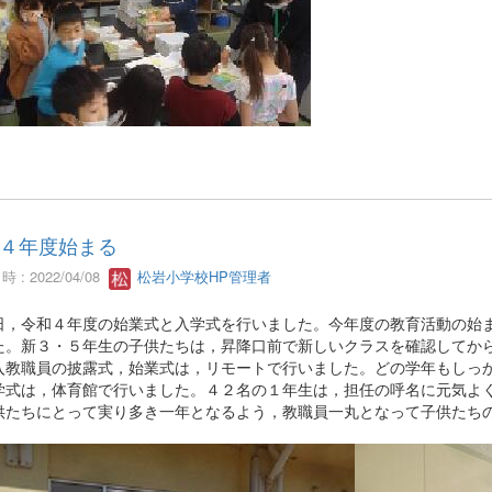
４年度始まる
 : 2022/04/08
松岩小学校HP管理者
日，令和４年度の始業式と入学式を行いました。今年度の教育活動の始
た。新３・５年生の子供たちは，昇降口前で新しいクラスを確認してか
入教職員の披露式，始業式は，リモートで行いました。どの学年もしっ
学式は，体育館で行いました。４２名の１年生は，担任の呼名に元気よ
供たちにとって実り多き一年となるよう，教職員一丸となって子供たち
。