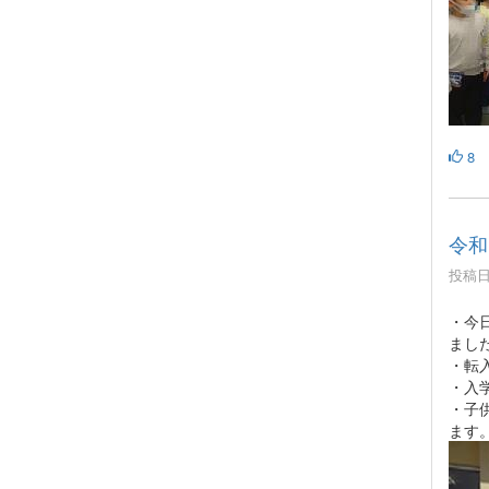
8
令和
投稿日時
・今
まし
・転
・入
・子
ます