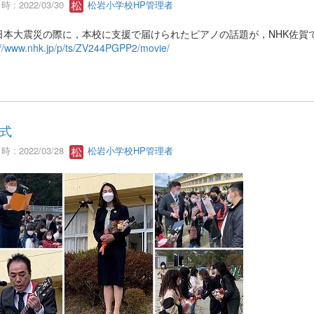
 : 2022/03/30
松岩小学校HP管理者
本大震災の際に，本校に支援で届けられたピアノの話題が，NHK佐賀
://www.nhk.jp/p/ts/ZV244PGPP2/movie/
式
 : 2022/03/28
松岩小学校HP管理者