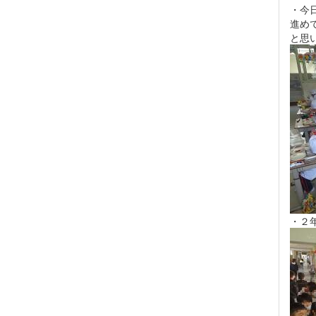
・今
進め
と思
・２