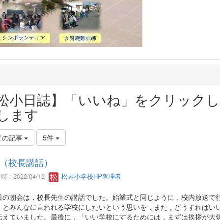
松小日誌】「いいね」をクリックし
します
ての記事
5件
（校長講話）
 : 2022/04/12
松岩小学校HP管理者
日の朝会は，校長先生の講話でした。始業式と同じように，校内放送で
」とみんなに言われる学校にしたいという思いを，また，どうすればい
伝えていました。最後に，「いい学校にするためには，まずは挨拶が大