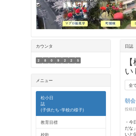
カウンタ
日誌
【
2
8
0
9
2
2
5
い
メニュー
全
松小日
朝会
誌
投稿日時
(子供たち･学校の様子)
・今
教育目標
だな
いと
校歌