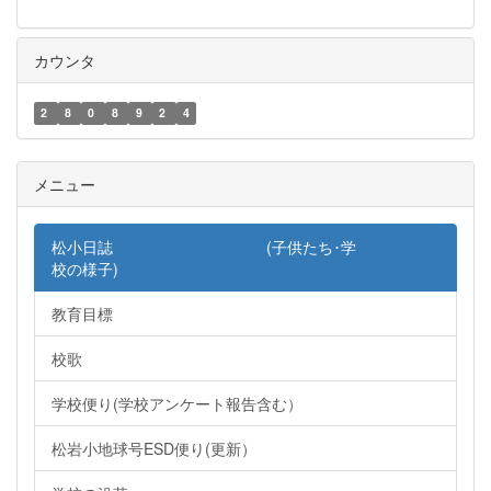
カウンタ
2
8
0
8
9
2
4
メニュー
松小日誌 (子供たち･学
校の様子)
教育目標
校歌
学校便り(学校アンケート報告含む）
松岩小地球号ESD便り(更新）