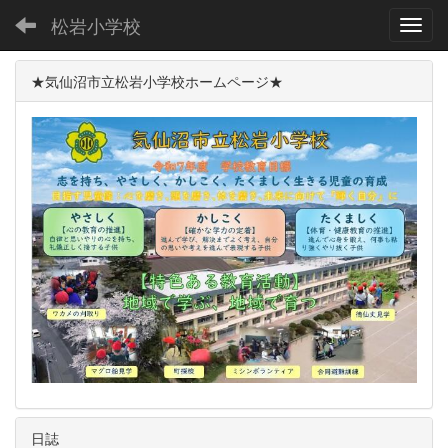
松岩小学校
Toggl
★気仙沼市立松岩小学校ホームページ★
日誌