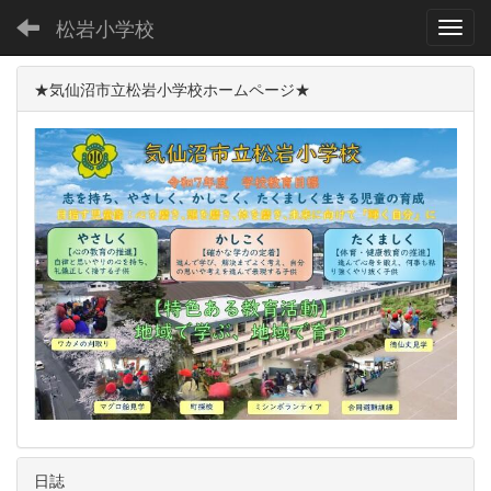
松岩小学校
Toggl
★気仙沼市立松岩小学校ホームページ★
日誌