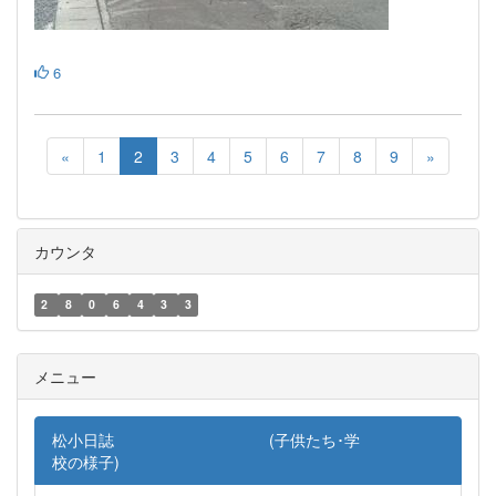
6
«
1
2
3
4
5
6
7
8
9
»
カウンタ
2
8
0
6
4
3
3
メニュー
松小日誌 (子供たち･学
校の様子)