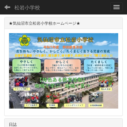
松岩小学校
Toggl
★気仙沼市立松岩小学校ホームページ★
日誌