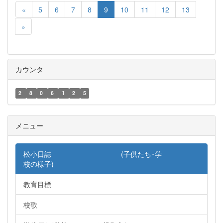
«
5
6
7
8
9
10
11
12
13
»
カウンタ
2
8
0
6
1
2
5
メニュー
松小日誌 (子供たち･学
校の様子)
教育目標
校歌