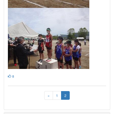
8
«
1
2