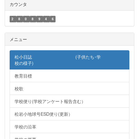
カウンタ
2
8
0
8
9
4
6
メニュー
松小日誌 (子供たち･学
校の様子)
教育目標
校歌
学校便り(学校アンケート報告含む）
松岩小地球号ESD便り(更新）
学校の沿革