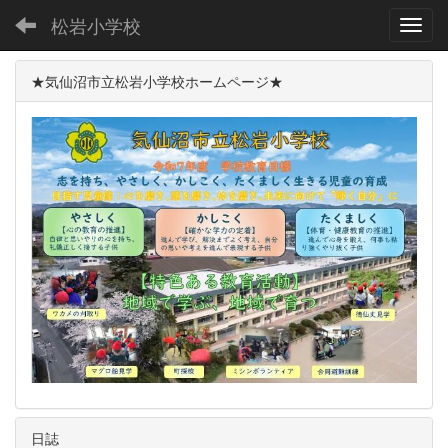
松岩小学校
Toggl
★気仙沼市立松岩小学校ホームページ★
日誌